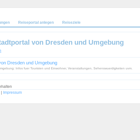
ungen
Reiseportal anlegen
Reiseziele
adtportal von Dresden und Umgebung
n
von Dresden und Umgebung
Umgebung: Infos fuer Touristen und Einwohner, Veranstaltungen, Sehenswuerdigkeiten uvm.
ehalten
|
Impressum