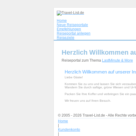
Home
Neue Reiseportale
Empfehlungen
Reiseportal anlegen
Reiseziele
Herzlich Willkommen au
Reiseportal zum Thema
LastMinute & More
Herzlich Willkommen auf unserer In
Liebe Gäste!
Kommen Sie zu uns und lassen Sie sich verzaubern
Wandern Sie durch saftige, grüne Wiesen und Ur-W
Packen Sie Ihre Koffer und verbringen Sie ein pa
Wir freuen uns auf Ihren Besuch.
© 2005 - 2026 Travel-List.de - Alle Rechte vorb
Home
|
Kundenkonto
|