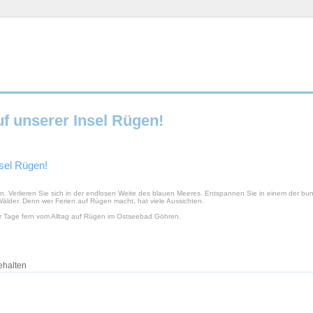
f unserer Insel Rügen!
sel Rügen!
. Verlieren Sie sich in der endlosen Weite des blauen Meeres. Entspannen Sie in einem der b
älder. Denn wer Ferien auf Rügen macht, hat viele Aussichten.
ar Tage fern vom Alltag auf Rügen im Ostseebad Göhren.
ehalten