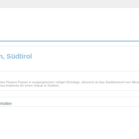
, Südtirol
des Flusses Passer in ausgesprochen ruhiger Grünlage, dennoch ist das Stadtzentrum von Meran
res Ambiente für einen Urlaub in Südtirol.
ehalten