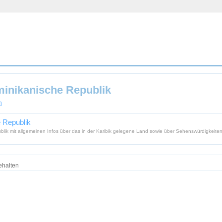
minikanische Republik
n
e Republik
blik mit allgemeinen Infos über das in der Karibik gelegene Land sowie über Sehenswürdigkeiten,
ehalten