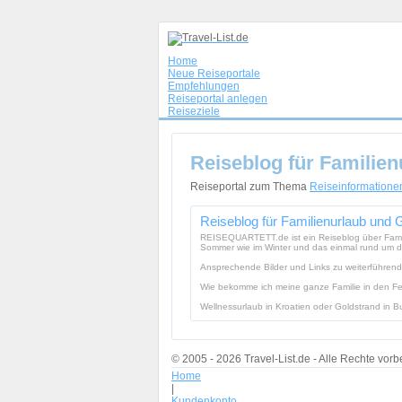
Home
Neue Reiseportale
Empfehlungen
Reiseportal anlegen
Reiseziele
Reiseblog für Familie
Reiseportal zum Thema
Reiseinformatione
Reiseblog für Familienurlaub und
REISEQUARTETT.de ist ein Reiseblog über Familie
Sommer wie im Winter und das einmal rund um di
Ansprechende Bilder und Links zu weiterführende
Wie bekomme ich meine ganze Familie in den Feri
Wellnessurlaub in Kroatien oder Goldstrand in Bu
© 2005 - 2026 Travel-List.de - Alle Rechte vorb
Home
|
Kundenkonto