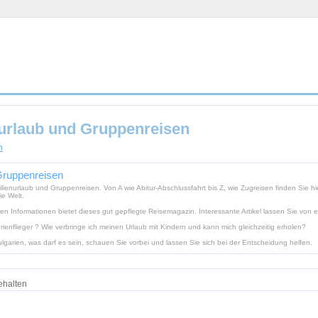
nurlaub und Gruppenreisen
n
 Gruppenreisen
nurlaub und Gruppenreisen. Von A wie Abitur-Abschlussfahrt bis Z, wie Zugreisen finden Sie hier
e Welt.
n Informationen bietet dieses gut gepflegte Reisemagazin. Interessante Artikel lassen Sie von e
enflieger ? Wie verbringe ich meinen Urlaub mit Kindern und kann mich gleichzeitig erholen?
lgarien, was darf es sein, schauen Sie vorbei und lassen Sie sich bei der Entscheidung helfen.
ehalten