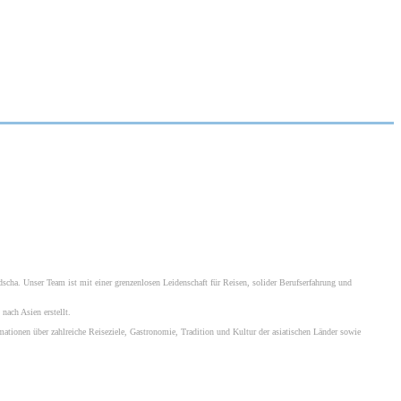
scha. Unser Team ist mit einer grenzenlosen Leidenschaft für Reisen, solider Berufserfahrung und
ach Asien erstellt.
mationen über zahlreiche Reiseziele, Gastronomie, Tradition und Kultur der asiatischen Länder sowie