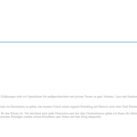
re Erfahrungen sind wir Spezialisten für maßgeschneiderte und private Touren in ganz Vietnam, Laos und Kambod
am im Besonderen zu geben, hat Asiatica Travel seinen eigenen Reiseblog auf Deutsch unter dem Titel Reisen n
 für den Reisen ist. Wir berichten nach jeder Dienstreise und mit dem Ortskenntnisse geben wir Ihnen die Infor
reichen Beiträgen werden schöne Reisefotos und Videos auf dem Blog dargestellt.