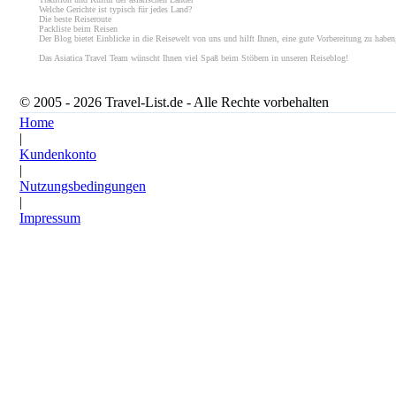
Welche Gerichte ist typisch für jedes Land?
Die beste Reiseroute
Packliste beim Reisen
Der Blog bietet Einblicke in die Reisewelt von uns und hilft Ihnen, eine gute Vorbereitung zu haben
Das Asiatica Travel Team wünscht Ihnen viel Spaß beim Stöbern in unseren Reiseblog!
© 2005 - 2026 Travel-List.de - Alle Rechte vorbehalten
Home
|
Kundenkonto
|
Nutzungsbedingungen
|
Impressum