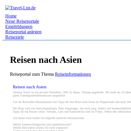
Home
Neue Reiseportale
Empfehlungen
Reiseportal anlegen
Reiseziele
Reisen nach Asien
Reiseportal zum Thema
Reiseinformationen
Reisen nach Asien
Asiatica Travel ist ein privates Reisebüro, 2001 in Hanoi, Vietnam gegründet. Mit mehr als 10 Jah
guten Fremdsprachenkenntnissen ausgerüstet.
Um die Reisenden Informationen und Tipps für ihre Reise nach Asien im Allgemeinen und nach Vietn
Der Blog wird von deutschsprachigen Team beigetragen, das noch jung, kreativ und leidenschaftllich
Tipps für das Reisen weiter. Vietnam, Laos und Kambodscha sind im Fokus. Neben den informations
Auf dieser Seite finden Sie folgende nützliche Informationen:
Welche Sehenswürdigkeiten sind empfehlenswert?
Welche Aktivitäten sollten Sie nicht verpassen?
Tradition und Kultur der asiatischen Länder