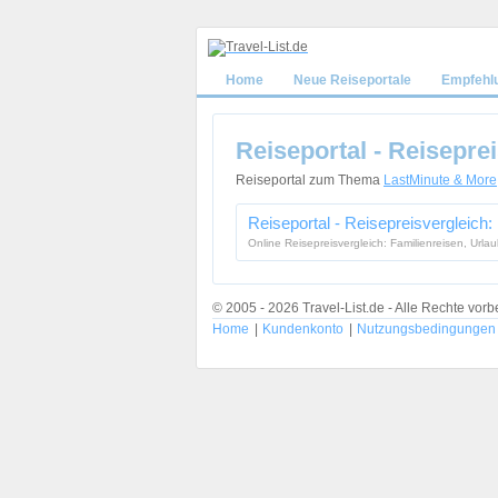
Home
Neue Reiseportale
Empfehl
Reiseportal - Reisepre
Reiseportal zum Thema
LastMinute & More
Reiseportal - Reisepreisvergleich:
Online Reisepreisvergleich: Familienreisen, Urlaub
© 2005 - 2026 Travel-List.de - Alle Rechte vorb
Home
|
Kundenkonto
|
Nutzungsbedingungen