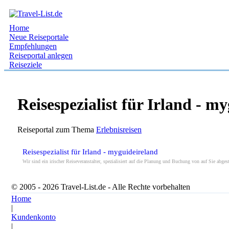
Home
Neue Reiseportale
Empfehlungen
Reiseportal anlegen
Reiseziele
Reisespezialist für Irland - m
Reiseportal zum Thema
Erlebnisreisen
Reisespezialist für Irland - myguideireland
Wir sind ein irischer Reiseveranstalter, spezialisiert auf die Planung und Buchung von auf Sie abge
© 2005 - 2026 Travel-List.de - Alle Rechte vorbehalten
Home
|
Kundenkonto
|