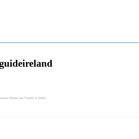
yguideireland
stimmte Reisen und Urlaube in Irland.