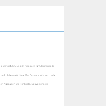
durchgeführt. Es gibt hier auch für Alleinreisende
n und bleiben möchten. Der Fahrer sprich auch sehr
hen Ausgaben wie Trinkgeld, Souveniers etc.