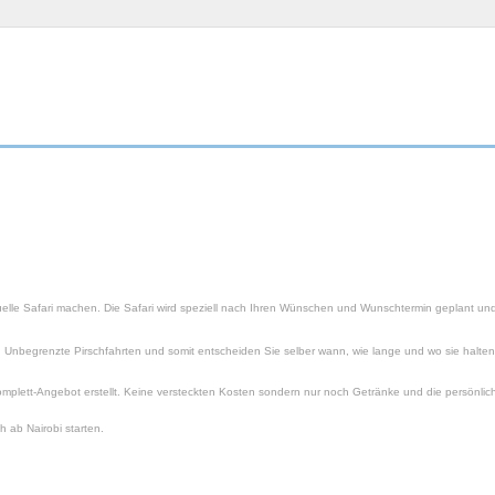
viduelle Safari machen. Die Safari wird speziell nach Ihren Wünschen und Wunschtermin geplant und 
. Unbegrenzte Pirschfahrten und somit entscheiden Sie selber wann, wie lange und wo sie halte
omplett-Angebot erstellt. Keine versteckten Kosten sondern nur noch Getränke und die persönlic
 ab Nairobi starten.