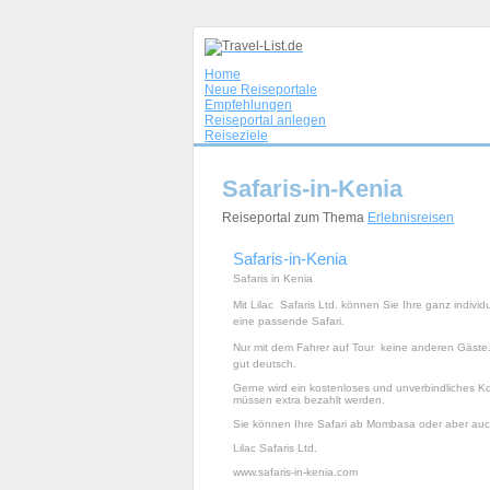
Home
Neue Reiseportale
Empfehlungen
Reiseportal anlegen
Reiseziele
Safaris-in-Kenia
Reiseportal zum Thema
Erlebnisreisen
Safaris-in-Kenia
Safaris in Kenia
Mit Lilac  Safaris Ltd. können Sie Ihre ganz indi
eine passende Safari.
Nur mit dem Fahrer auf Tour  keine anderen Gäste
gut deutsch.
Gerne wird ein kostenloses und unverbindliches K
müssen extra bezahlt werden.
Sie können Ihre Safari ab Mombasa oder aber auch
Lilac Safaris Ltd.
www.safaris-in-kenia.com