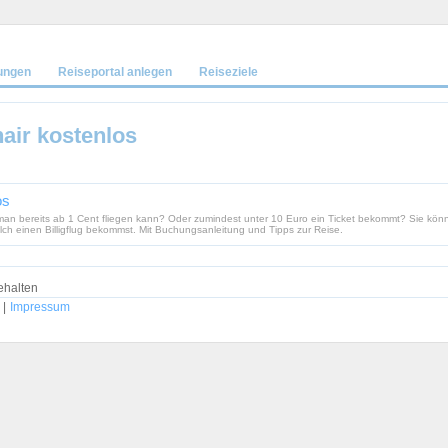
ungen
Reiseportal anlegen
Reiseziele
nair kostenlos
os
n bereits ab 1 Cent fliegen kann? Oder zumindest unter 10 Euro ein Ticket bekommt? Sie könne
olch einen Billigflug bekommst. Mit Buchungsanleitung und Tipps zur Reise.
ehalten
|
Impressum