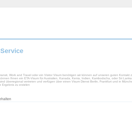
Service
ransit, Work and Travel oder ein Visitor Visum benötigen wir können auf unseren guten Kontakt 
 können Ihnen ein ETA-Visum für Australien, Kanada, Kenia, Indien, Kambodscha, oder Sri Lank
nd überregional vertreten und verfügen über einen Visum Dienst Berlin, Frankfurt und in Münch
e Ergebnis zu erzielen
ehalten