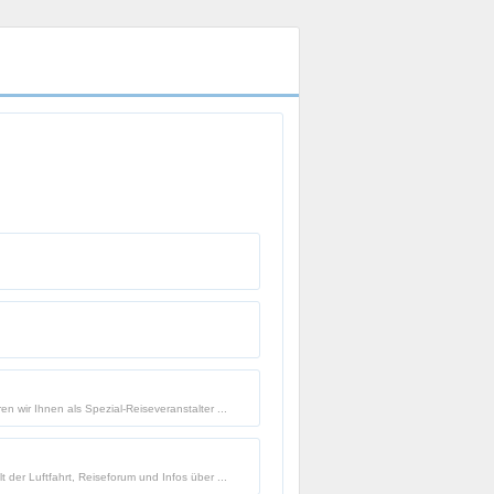
en wir Ihnen als Spezial-Reiseveranstalter ...
t der Luftfahrt, Reiseforum und Infos über ...