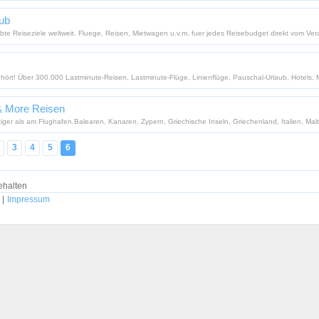
aub
te Reiseziele weltweit. Fluege, Reisen, Mietwagen u.v.m. fuer jedes Reisebudget direkt vom Vera
ehört! Über 300.000 Lastminute-Reisen, Lastminute-Flüge, Linienflüge, Pauschal-Urlaub, Hotels, M
 & More Reisen
iger als am Flughafen.Balearen, Kanaren, Zypern, Griechische Inseln, Griechenland, Italien, Malta
3
4
5
6
ehalten
|
Impressum