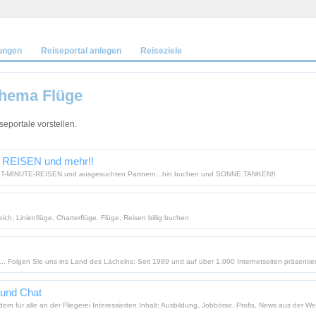
ungen
Reiseportal anlegen
Reiseziele
hema Flüge
portale vorstellen.
t REISEN und mehr!!
 LAST-MINUTE-REISEN und ausgesuchten Partnern...hin buchen und SONNE TANKEN!!
leich, Linienflüge, Charterflüge. Flüge, Reisen billig buchen
! ... Folgen Sie uns ins Land des Lächelns: Seit 1989 und auf über 1.000 Internetseiten präsentier
 und Chat
dern für alle an der Fliegerei Interessierten.Inhalt: Ausbildung, Jobbörse, Profis, News aus der Wel