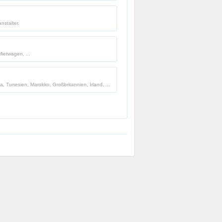
nstalter.
ietwagen, ...
, Tunesien, Marokko, Großbritannien, Irland, ...