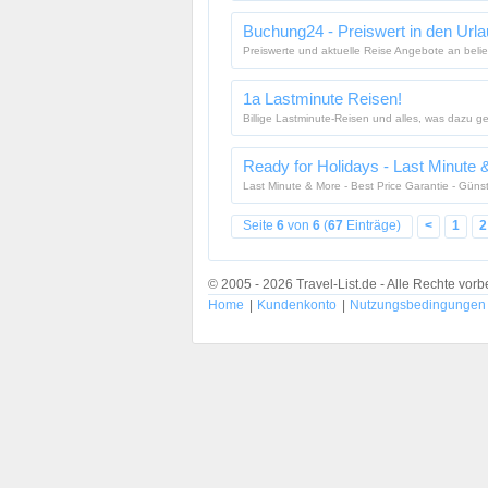
Buchung24 - Preiswert in den Url
Preiswerte und aktuelle Reise Angebote an belieb
1a Lastminute Reisen!
Billige Lastminute-Reisen und alles, was dazu g
Ready for Holidays - Last Minute
Last Minute & More - Best Price Garantie - Günst
Seite
6
von
6
(
67
Einträge)
<
1
2
© 2005 - 2026 Travel-List.de - Alle Rechte vorb
Home
|
Kundenkonto
|
Nutzungsbedingungen