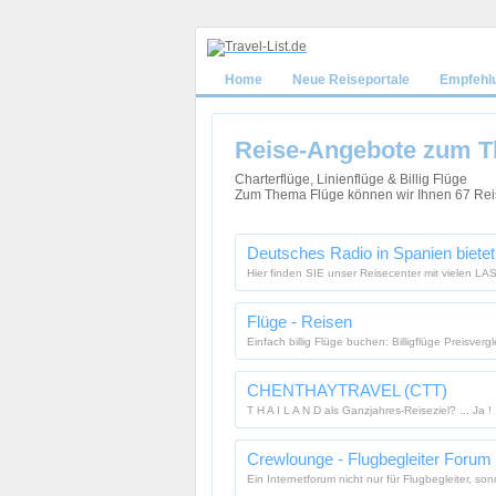
Home
Neue Reiseportale
Empfehl
Reise-Angebote zum T
Charterflüge, Linienflüge & Billig Flüge
Zum Thema Flüge können wir Ihnen 67 Reise
Deutsches Radio in Spanien biete
Hier finden SIE unser Reisecenter mit vielen
Flüge - Reisen
Einfach billig Flüge buchen: Billigflüge Preisverg
CHENTHAYTRAVEL (CTT)
T H A I L A N D als Ganzjahres-Reiseziel? ... Ja 
Crewlounge - Flugbegleiter Forum
Ein Internetforum nicht nur für Flugbegleiter, son