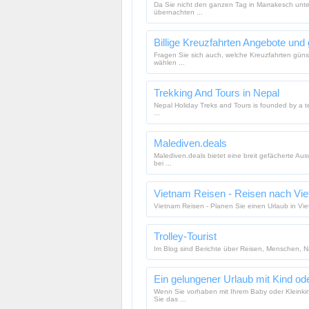
Da Sie nicht den ganzen Tag in Marrakesch unte
übernachten ...
Billige Kreuzfahrten Angebote und
Fragen Sie sich auch, welche Kreuzfahrten günst
wählen ...
Trekking And Tours in Nepal
Nepal Holiday Treks and Tours is founded by a te
...
Malediven.deals
Malediven.deals bietet eine breit gefächerte Aus
bei ...
Vietnam Reisen - Reisen nach Vie
Vietnam Reisen - Planen Sie einen Urlaub in Vie
Trolley-Tourist
Im Blog sind Berichte über Reisen, Menschen, Na
Ein gelungener Urlaub mit Kind od
Wenn Sie vorhaben mit Ihrem Baby oder Kleinkind
Sie das ...