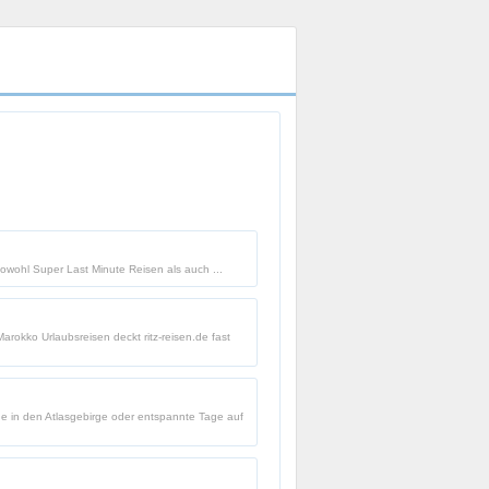
sowohl Super Last Minute Reisen als auch ...
rokko Urlaubsreisen deckt ritz-reisen.de fast
nde in den Atlasgebirge oder entspannte Tage auf