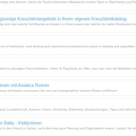
rwegs sein können, bietet die Tourist Information Marrakesch zudem Tipps zu Riad-Hotels und Pe
 günstige Kreuzfahrtangebote in Ihrem eigenen Kreuzfahrtkatalog.
ig sind oder welche Schiffsreise am besten zu Ihnen passt oder welche der vielen Reedereien oder
am of dedicated, hard working and experienced entrepreneurs active in trekking and expedition s
wahl an günstigen Pauschalreisen-, Hotel- & Flug-Deals an. Alles, was man über die Malediven wis
tnam mit Asiatica Reisen
tnam mit Asiatica und lassen Sie sich auf unvergessliche Vietnam Reisen entführen!
tur, Landwirtschaft, Kulturen, Essen, Eindrücke, Erlebnisse, Beobachtungen, Tipps und viele Fo
er Baby - Kiddyreisen
 in den Urlaub zu fahren, setzt dies eine gute Planung und Organisation voraus. Lassen Sie si