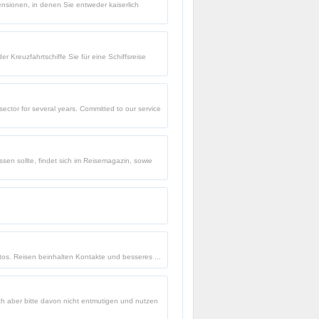
nsionen, in denen Sie entweder kaiserlich
 Kreuzfahrtschiffe Sie für eine Schiffsreise
ector for several years. Committed to our service
sen sollte, findet sich im Reisemagazin, sowie
tos. Reisen beinhalten Kontakte und besseres ...
ch aber bitte davon nicht entmutigen und nutzen