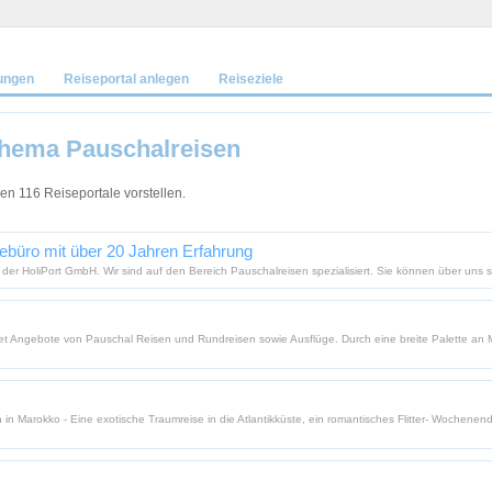
ungen
Reiseportal anlegen
Reiseziele
hema Pauschalreisen
n 116 Reiseportale vorstellen.
sebüro mit über 20 Jahren Erfahrung
 der HoliPort GmbH. Wir sind auf den Bereich Pauschalreisen spezialisiert. Sie können über uns 
t Angebote von Pauschal Reisen und Rundreisen sowie Ausflüge. Durch eine breite Palette an Ma
 in Marokko - Eine exotische Traumreise in die Atlantikküste, ein romantisches Flitter- Wochene