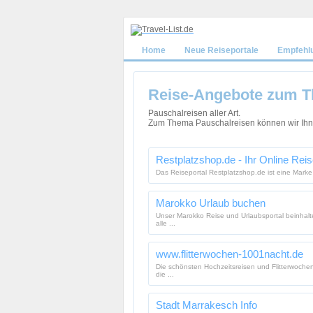
Home
Neue Reiseportale
Empfehl
Reise-Angebote zum T
Pauschalreisen aller Art.
Zum Thema Pauschalreisen können wir Ihne
Restplatzshop.de - Ihr Online Rei
Das Reiseportal Restplatzshop.de ist eine Marke
Marokko Urlaub buchen
Unser Marokko Reise und Urlaubsportal beinhalte
alle ...
www.flitterwochen-1001nacht.de
Die schönsten Hochzeitsreisen und Flitterwochen
die ...
Stadt Marrakesch Info