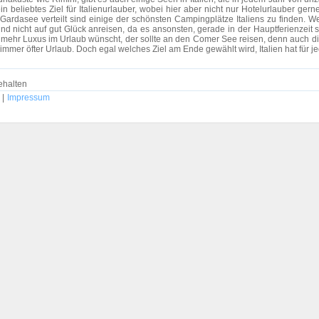
in beliebtes Ziel für Italienurlauber, wobei hier aber nicht nur Hotelurlauber g
asee verteilt sind einige der schönsten Campingplätze Italiens zu finden. Wer 
d nicht auf gut Glück anreisen, da es ansonsten, gerade in der Hauptferienzei
mehr Luxus im Urlaub wünscht, der sollte an den Comer See reisen, denn auch die
mmer öfter Urlaub. Doch egal welches Ziel am Ende gewählt wird, Italien hat für j
ehalten
|
Impressum