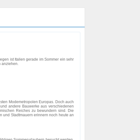
legen ist Italien gerade im Sommer ein sehr
n anziehen.
ntesten Modemetropolen Europas. Doch auch
hen und andere Bauwerke aus verschiedenen
Römischen Reiches zu bewundern sind. Die
en und Stadtmauern erinnern noch heute an
 unzähligen Sommerurlaubern besucht werden.