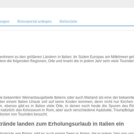
ungen
Reiseportal anlegen
Reiseziele
inwohnern zu den größeren Ländern in Italien. Im Süden Europas am Mittelmeer ge
allem die folgenden Regionen, Orte und Inseln die in jedem Jahr sehr viele Touriste
 die bekannten Weinanbaugebiete Italiens oder auch Mailand als eine der bekan
nn bei einem Italien Urlaub voll auf seine Kosten kommen, denn nicht nur Kirc
n, ebenso gibt es in Italien viele Orte, in denen noch heute die Spuren des 
t natürlich das Kolosseum in Rom, aber auch verschiedene Aqädukte, Triumpfbög
llionen von Touristen besucht.
ände landen zum Erholungsurlaub in Italien ein
riaküste wie Rimini, gibt es auch einige Seen in Italien, die in jedem Jahr von