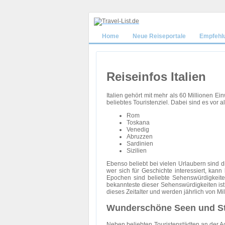
Home
Neue Reiseportale
Empfehl
Reiseinfos Italien
Italien gehört mit mehr als 60 Millionen E
beliebtes Touristenziel. Dabei sind es vor 
Rom
Toskana
Venedig
Abruzzen
Sardinien
Sizilien
Ebenso beliebt bei vielen Urlaubern sind
wer sich für Geschichte interessiert, ka
Epochen sind beliebte Sehenswürdigkeite
bekannteste dieser Sehenswürdigkeiten is
dieses Zeitalter und werden jährlich von Mi
Wunderschöne Seen und Str
Neben beliebten Touristenstädten an der Ad