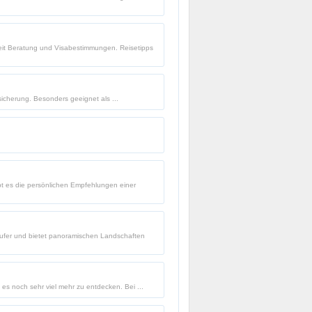
heit Beratung und Visabestimmungen. Reisetipps
sicherung. Besonders geeignet als ...
t es die persönlichen Empfehlungen einer
eeufer und bietet panoramischen Landschaften
 es noch sehr viel mehr zu entdecken. Bei ...