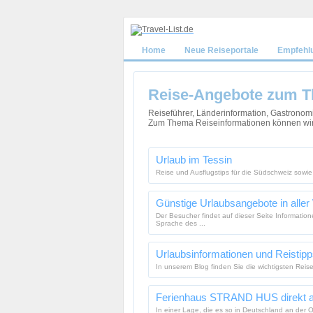
Home
Neue Reiseportale
Empfehl
Reise-Angebote zum T
Reiseführer, Länderinformation, Gastronom
Zum Thema Reiseinformationen können wir 
Urlaub im Tessin
Reise und Ausflugstips für die Südschweiz sowi
Günstige Urlaubsangebote in aller
Der Besucher findet auf dieser Seite Informatio
Sprache des ...
Urlaubsinformationen und Reistip
In unserem Blog finden Sie die wichtigsten Reis
Ferienhaus STRAND HUS direkt am
In einer Lage, die es so in Deutschland an der 