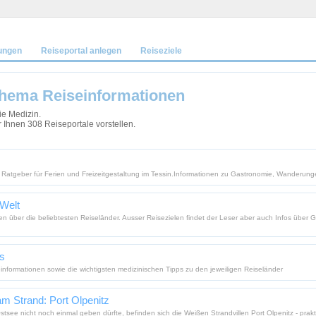
ungen
Reiseportal anlegen
Reiseziele
hema Reiseinformationen
ie Medizin.
Ihnen 308 Reiseportale vorstellen.
e Ratgeber für Ferien und Freizeitgestaltung im Tessin.Informationen zu Gastronomie, Wanderu
 Welt
nen über die beliebtesten Reiseländer. Ausser Reisezielen findet der Leser aber auch Infos übe
ps
einformationen sowie die wichtigsten medizinischen Tipps zu den jeweiligen Reiseländer
 Strand: Port Olpenitz
Ostsee nicht noch einmal geben dürfte, befinden sich die Weißen Strandvillen Port Olpenitz - pr