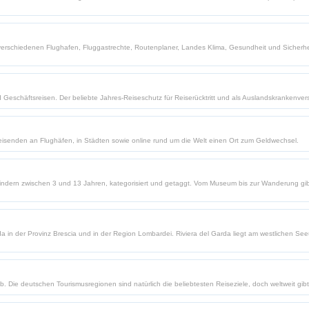
von verschiedenen Flughafen, Fluggastrechte, Routenplaner, Landes Klima, Gesundheit und Sicher
 Geschäftsreisen. Der beliebte Jahres-Reiseschutz für Reiserücktritt und als Auslandskrankenver
eisenden an Flughäfen, in Städten sowie online rund um die Welt einen Ort zum Geldwechsel.
dern zwischen 3 und 13 Jahren, kategorisiert und getaggt. Vom Museum bis zur Wanderung gib
da in der Provinz Brescia und in der Region Lombardei. Riviera del Garda liegt am westlichen S
b. Die deutschen Tourismusregionen sind natürlich die beliebtesten Reiseziele, doch weltweit gibt