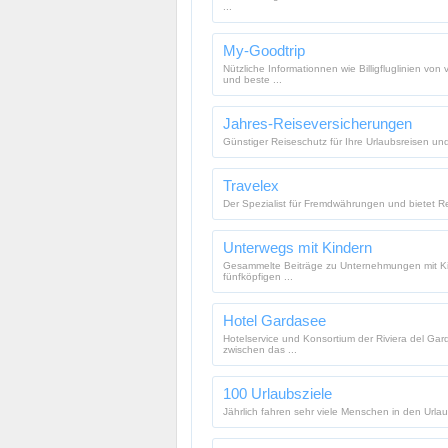
...
My-Goodtrip
Nützliche Informationnen wie Billigfluglinien 
und beste ...
Jahres-Reiseversicherungen
Günstiger Reiseschutz für Ihre Urlaubsreisen und
Travelex
Der Spezialist für Fremdwährungen und bietet R
Unterwegs mit Kindern
Gesammelte Beiträge zu Unternehmungen mit Kin
fünfköpfigen ...
Hotel Gardasee
Hotelservice und Konsortium der Riviera del Gar
zwischen das ...
100 Urlaubsziele
Jährlich fahren sehr viele Menschen in den Urlau