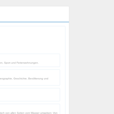
ngen, Sport und Ferienwohnungen.
r Geographie, Geschichte, Bevölkerung und
aktisch von allen Seiten vom Wasser umgeben: Von